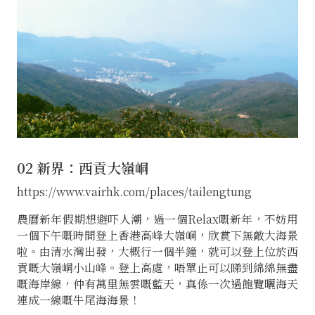
02 新界：西貢大嶺峒
https://www.vairhk.com/places/tailengtung
農曆新年假期想避吓人潮，過一個Relax嘅新年，不妨用
一個下午嘅時間登上香港高峰大嶺峒，欣賞下無敵大海景
啦。由清水灣出發，大概行一個半鐘，就可以登上位於西
貢嘅大嶺峒小山峰。登上高處，唔單止可以睇到綿綿無盡
嘅海岸線，仲有萬里無雲嘅藍天，真係一次過飽覽曬海天
連成一線嘅牛尾海海景！