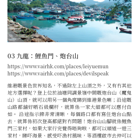
03 九龍：鯉魚門、炮台山
https://www.vairhk.com/places/leiyuemun
https://www.vairhk.com/places/devilspeak
維港嘅景色世界知名，不過除左上山頂之外，又有冇其他
地方選擇呢？登上位於油塘同調景嶺中間嘅炮台山（魔鬼
山）山頂，就可以用另一個角度睇到維港景色喇；沿途嘅
山路都舖好哂石級欄杆，就算係一家大細都可以應付自
如。 沿途指示牌非常清晰，每個路口都有寫住炮台山點
去，就算係初次登高都絕對冇問題！炮台山山腳就係鯉魚
門三家村，如果大家行完覺得唔夠喉，都可以順道一遊三
家村，睇吓海景、感受吓漁村風味，等酒樓啟市去仲可以