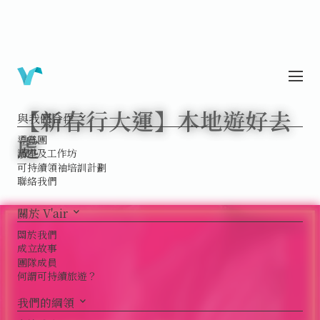
【新春行大運】本地遊好去
與我們合作
keyboard_arrow_down
處
導賞團
講座及工作坊
可持續領袖培訓計劃
聯絡我們
關於 V'air
keyboard_arrow_down
關於我們
成立故事
團隊成員
何謂可持續旅遊？
我們的綱領
keyboard_arrow_down