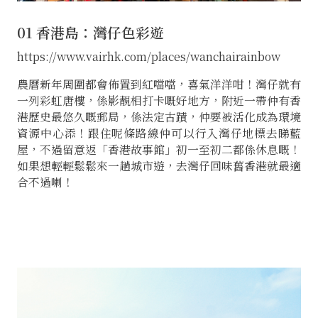
01 香港島：灣仔色彩遊
https://www.vairhk.com/places/wanchairainbow
農曆新年周圍都會佈置到紅噹噹，喜氣洋洋咁！灣仔就有
一列彩虹唐樓，係影靚相打卡嘅好地方，附近一帶仲有香
港歷史最悠久嘅郵局，係法定古蹟，仲要被活化成為環境
資源中心添！跟住呢條路線仲可以行入灣仔地標去睇藍
屋，不過留意返「香港故事館」初一至初二都係休息嘅！
如果想輕輕鬆鬆來一趟城市遊，去灣仔回味舊香港就最適
合不過喇！