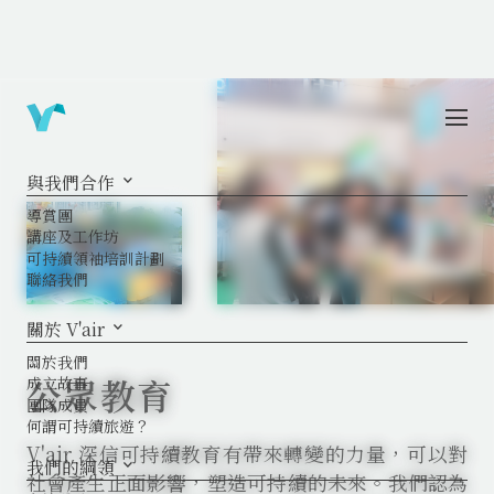
與我們合作
keyboard_arrow_down
導賞團
講座及工作坊
可持續領袖培訓計劃
聯絡我們
關於 V'air
keyboard_arrow_down
關於我們
公眾教育
成立故事
團隊成員
何謂可持續旅遊？
V'air 深信可持續教育有帶來轉變的力量，可以對
我們的綱領
keyboard_arrow_down
社會產生正面影響，塑造可持續的未來。我們認為