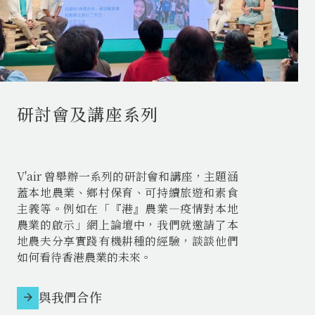
研討會及講座系列
V'air 曾舉辦一系列的研討會和講座，主題涵
蓋本地農業、鄉村保育、可持續旅遊和素食
主義等。例如在「『港』農業—疫情對本地
農業的啟示」網上論壇中，我們就邀請了本
地農夫分享實踐有機耕種的經驗，談談他們
如何看待香港農業的未來。
與我們合作
arrow_forward