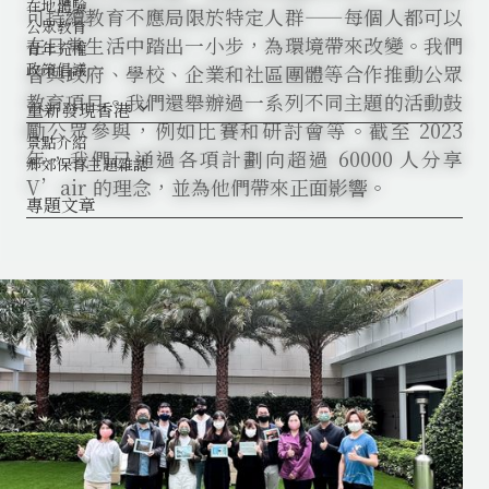
在地體驗
可持續教育不應局限於特定人群——每個人都可以
公眾教育
在日常生活中踏出一小步，為環境帶來改變。我們
青年充權
政策倡議
曾與政府、學校、企業和社區團體等合作推動公眾
教育項目。我們還舉辦過一系列不同主題的活動鼓
重新發現香港
keyboard_arrow_down
勵公眾參與，例如比賽和研討會等。截至 2023
景點介紹
年，我們已通過各項計劃向超過 60000 人分享
鄉郊保育主題雜誌
V’air 的理念，並為他們帶來正面影響。
專題文章