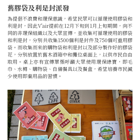
舊膠袋及利是封派發
為提倡不浪費和環保意識，希望民眾可以循環使用膠袋和
利是封，因此V'air提前在12月下旬到1月上旬期間，向不
同的非環保組織以及大眾宣傳，並收集可循環使用的膠袋
和利是封，分別共收集1500個利是封件及750個可重用膠
袋。而收集而來的購物袋和利是封以及部分製作好的膠袋
花，分別放置於舊木酒箱中和攤位桌面上，以供市民自由
取用。桌上亦有宣傳單張呼籲大眾使用環保綠寶，即毛
巾、水樽、購物袋、自備餐具以及餐盒，希望培養市民減
少使用即棄用品的習慣。