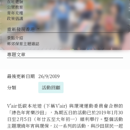
在地體驗
公眾教育
青年充權
政策倡議
重新發現香港
keyboard_arrow_down
景點介紹
鄉郊保育主題雜誌
專題文章
最後更新日期
26/9/2019
活動回顧
分類
V'air低碳本地遊 (下稱V'air) 與環境運動委員會合辦的
「綠色年宵樂沙田」，為期五日的活動已於2019年1月30
日至2月5日（年廿五至大年初一）順利舉行。整個活動
主題環繞年宵與環保，以一系列的活動，與沙田居民一起