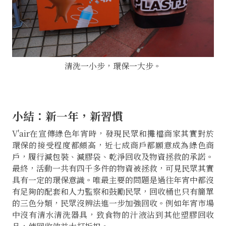
清洗一小步，環保一大步。
小結：新一年，新習慣
V'air在宣傳綠色年宵時，發現民眾和攤檔商家其實對於
環保的接受程度都頗高，近七成商戶都願意成為綠色商
戶，履行減包裝、減膠袋、乾淨回收及物資拯救的承諾。
最終，活動一共有四千多件的物資被拯救，可見民眾其實
具有一定的環保意識。唯最主要的問題是過往年宵中都沒
有足夠的配套和人力監察和鼓勵民眾，回收桶也只有簡單
的三色分類，民眾沒辨法進一步加強回收。例如年宵市場
中沒有清水清洗器具，致食物的汁液沾到其他塑膠回收