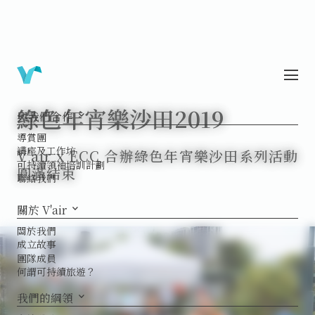
綠色年宵樂沙田2019
與我們合作
keyboard_arrow_down
導賞團
講座及工作坊
V'air x ECC 合辦綠色年宵樂沙田系列活動
可持續領袖培訓計劃
圓滿結束
聯絡我們
關於 V'air
keyboard_arrow_down
關於我們
成立故事
團隊成員
何謂可持續旅遊？
我們的綱領
keyboard_arrow_down