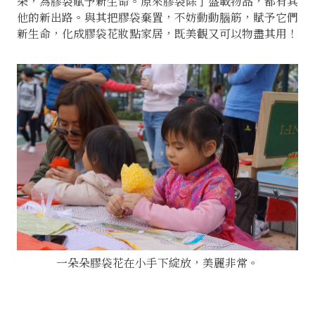
朵，為膠袋賦予新生命。原來膠袋除了盛載物品，都有其
他的新出路。與其把膠袋棄置，不妨動動腦筋，賦予它們
新生命，化成膠袋花妝點家居，既美觀又可以物盡其用！
一朵朵膠袋花在小手下綻放，美麗非常。