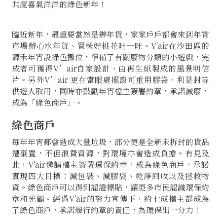
共度喜氣洋洋的綠色新年！
臨近新年，最重要當然是辦年貨，家家戶戶都會來到年宵
市場辦心水年貨、買株好桃花旺一旺。V'air在沙田區的
源禾年宵設綠色攤位，準備了有關廢物分類的小遊戲，完
成者可獲得V’air自家設計、由再生紙製成的風景明信
片。另外V’air 更在當眼處擺設可重用膠袋、利是封等
供遊人取用，同時亦鼓勵年宵檔主簽署約章，承諾減廢，
成為「綠色商戶」。
綠色商戶
每年年宵都會造成大量垃圾，部分更是全新未拆封的貨品
遭棄置，不但浪費資源，對環境亦會造成負擔。有見及
此，V'air邀請檔主簽署環保約章，成為綠色商戶，承諾
實現四大目標：減包裝、減膠袋、乾淨回收以及拯救物
資。綠色商戶可以得到認證標貼，讓更多市民認識環保約
章和光顧。經過V'air的努力宣傳下，約七成檔主都成為
了綠色商戶，承諾履行約章的責任，為環保出一分力！