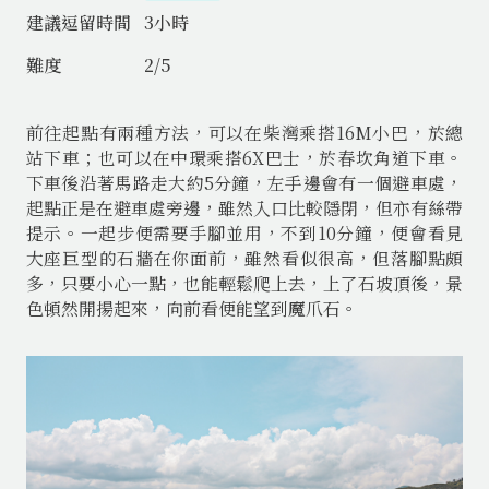
建議逗留時間
3
小時
難度
2
/5
前往起點有兩種方法，可以在柴灣乘搭16M小巴，於總
站下車；也可以在中環乘搭6X巴士，於春坎角道下車。
下車後沿著馬路走大約5分鐘，左手邊會有一個避車處，
起點正是在避車處旁邊，雖然入口比較隱閉，但亦有絲帶
提示。一起步便需要手腳並用，不到10分鐘，便會看見
大座巨型的石牆在你面前，雖然看似很高，但落腳點頗
多，只要小心一點，也能輕鬆爬上去，上了石坡頂後，景
色頓然開揚起來，向前看便能望到魔爪石。