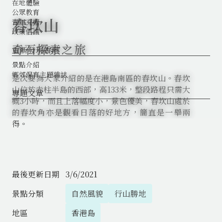
在地體驗
公眾教育
舂坎山
青年充權
政策倡議
奇石探索之旅
重新發現香港
keyboard_arrow_down
景點介紹
鄉郊保育主題雜誌
是次要為大家介紹的是在港島南區的舂坎山。舂坎
山位於赤柱半島的西部，高133米，整段路程只需大
專題文章
概3小時，而且上落幅度小，景色優美，舂坎山處於
的舂坎角亦是觀看日落的好地方，簡直是一舉兩
得。
最後更新日期
3/6/2021
自然風貌
行山勝地
景點分類
香港島
地區